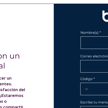
Nombre(s)
on un
Correo electrón
al
cer un
Código
ientes.
sfacción del
. ¡Estaremos
as o
Escribe tu mensaj
s compartir